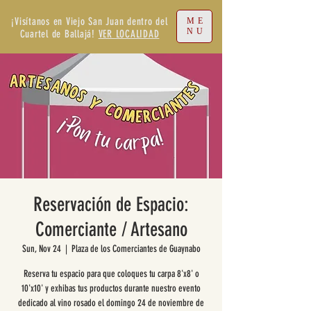
¡Visítanos en Viejo San Juan dentro del
ME
NU
Cuartel de Ballajá!
VER LOCALIDAD
Reservación de Espacio:
Comerciante / Artesano
Sun, Nov 24
  |  
Plaza de los Comerciantes de Guaynabo
Reserva tu espacio para que coloques tu carpa 8'x8' o
10'x10' y exhibas tus productos durante nuestro evento
dedicado al vino rosado el domingo 24 de noviembre de