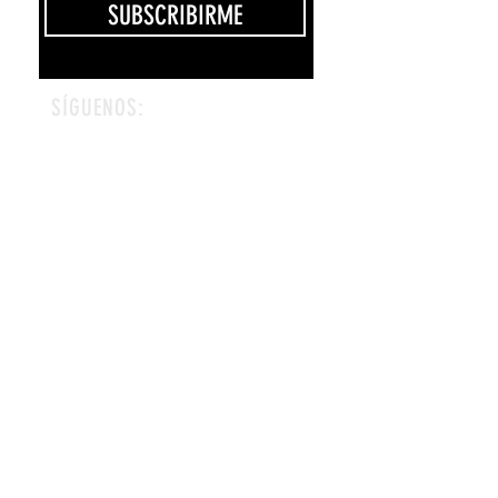
SUBSCRIBIRME
SÍGUENOS:
CONTÁCTANOS:
info@divinissimogelato.com
Tel:
787-483-5380
EN LA PRENSA
LOCALIDADES:
•Viejo San Juan
Mié. a Dom. 11am-7pm